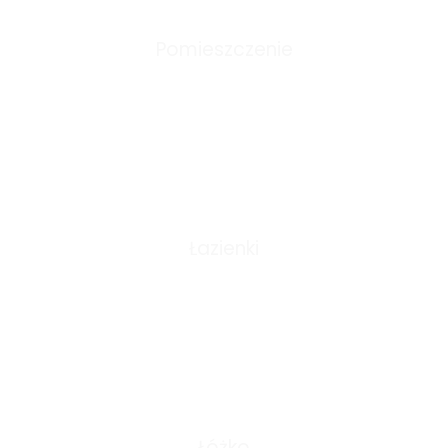
Pomieszczenie
0
Łazienki
0
Łóżko