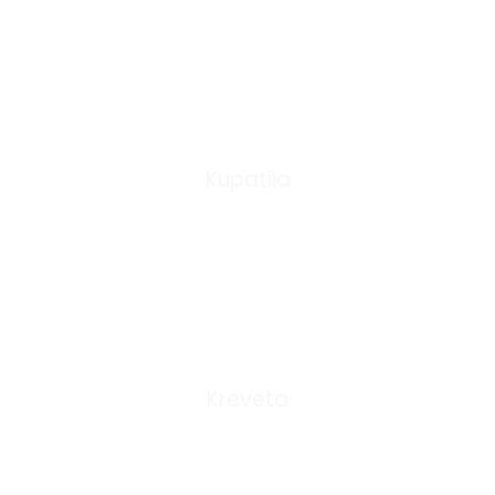
0
Kupatila
0
Kreveta