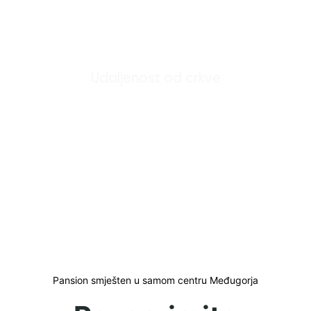
0
m
Udaljenost od crkve
Pansion smješten u samom centru Međugorja